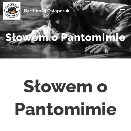
Bartłomiej Ostapczuk
Słowem o Pantomimie
Słowem o
Pantomimie