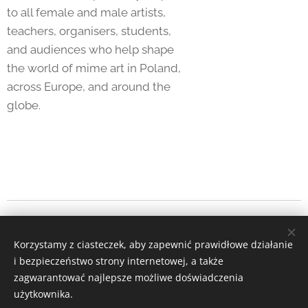
to all female and male artists,
teachers, organisers, students,
and audiences who help shape
the world of mime art in Poland,
across Europe, and around the
globe.
Copyright 2026 Bartłomiej Ostapczuk
Korzystamy z ciasteczek, aby zapewnić prawidłowe działanie
Instagram
|
facebook
i bezpieczeństwo strony internetowej, a także
zagwarantować najlepsze możliwe doświadczenia
Ciasteczka
użytkownika.